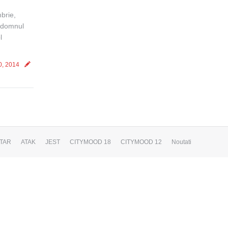
brie,
 domnul
l
0, 2014
TAR
ATAK
JEST
CITYMOOD 18
CITYMOOD 12
Noutati