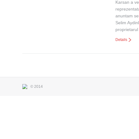
Karsan a ve
reprezentat
anuntam sem
Selim Aydin
proprietar
Details
© 2014